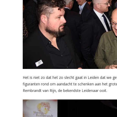
Het is niet zo dat het zo slecht gaat in Leiden dat we 
figuranten rond om aandacht te schenken aan het grote
Rembrandt van Rijn, de bekendste Leidenaar ooit.