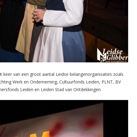
it keer van een groot aantal Leidse belangenorganisaties zoals
chting Werk en Onderneming, Cultuurfonds Leiden, PLNT, BV
ersfonds Leiden en Leiden Stad van Ontdekkingen.