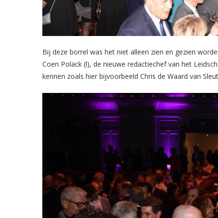
Bij deze borrel was het niet alleen zien en gezien wor
Coen Polack (l), de nieuwe redactiechef van het Leidsc
kennen zoals hier bijvoorbeeld Chris de Waard van Sleute