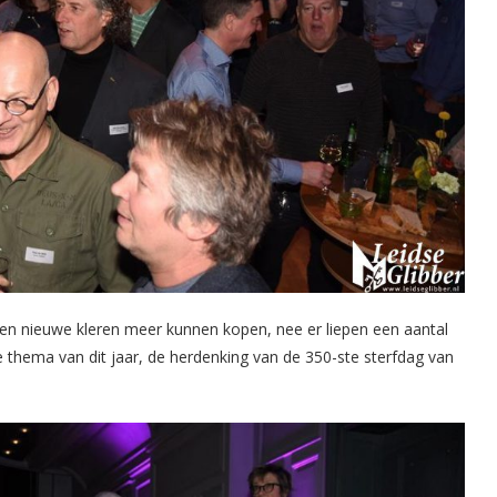
geen nieuwe kleren meer kunnen kopen, nee er liepen een aantal
 thema van dit jaar, de herdenking van de 350-ste sterfdag van