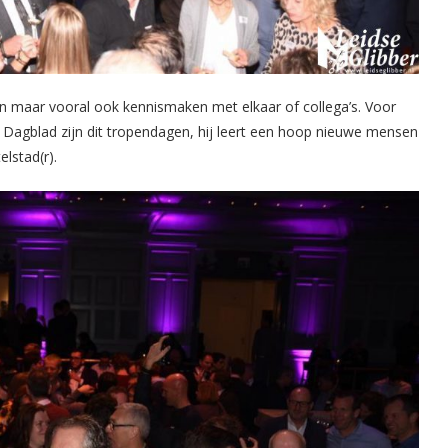
den maar vooral ook kennismaken met elkaar of collega’s. Voor
h Dagblad zijn dit tropendagen, hij leert een hoop nieuwe mensen
lstad(r).