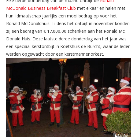
Elke derde donderdag van de maand ontbijt de
Ronald
McDonald Business Breakfast Club
met elkaar en halen met
hun lidmaatschap jaarlijks een mooi bedrag op voor het
Ronald McDonaldhuis. Tijdens het ontbijt in november konden
zij een bedrag van € 17.000,00 schenken aan het Ronald Mc
Donald Huis. Deze laatste derde donderdag van het jaar was
een speciaal kerstontbijt in Koetshuis de Burcht, waar de leden
werden opgewacht door een kerstmannenorkest.