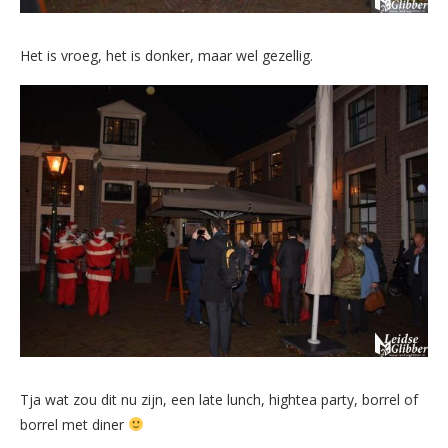
Het is vroeg, het is donker, maar wel gezellig.
Tja wat zou dit nu zijn, een late lunch, hightea party, borrel of
borrel met diner