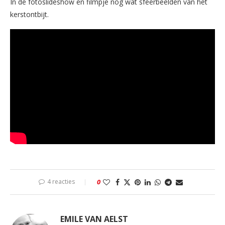
In de fotoslideshow en filmpje nog wat sfeerbeelden van het
kerstontbijt.
4 reacties
0
EMILE VAN AELST