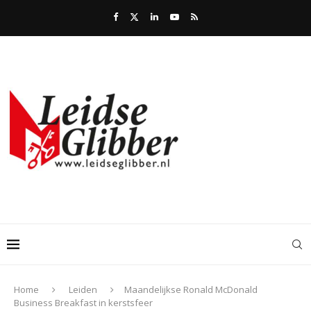
Home
Leiden
Maandelijkse Ronald McDonald
Business Breakfast in kerstsfeer