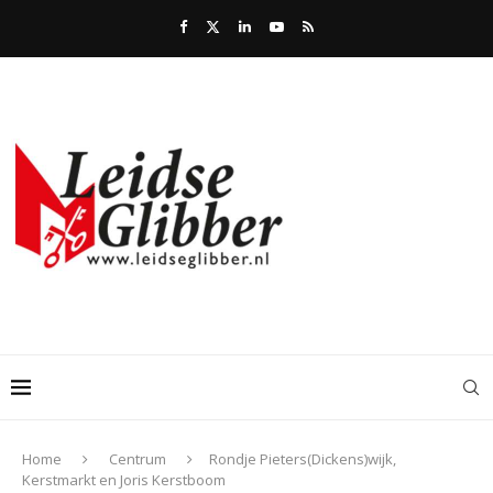
Home
Centrum
Rondje Pieters(Dickens)wijk,
Kerstmarkt en Joris Kerstboom