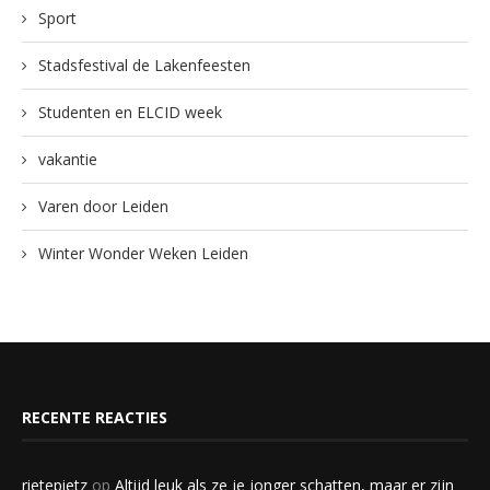
Sport
Stadsfestival de Lakenfeesten
Studenten en ELCID week
vakantie
Varen door Leiden
Winter Wonder Weken Leiden
RECENTE REACTIES
rietepietz
op
Altijd leuk als ze je jonger schatten, maar er zijn