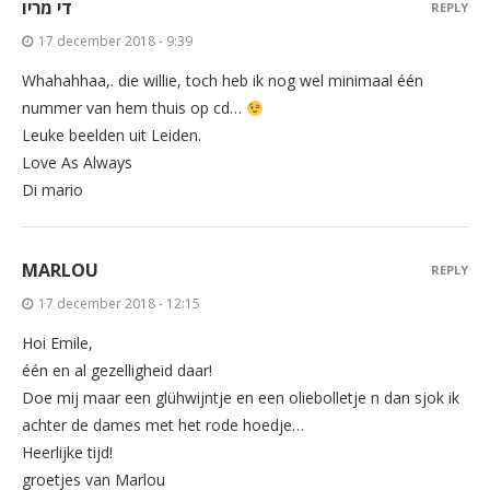
די מריו
REPLY
17 december 2018 - 9:39
Whahahhaa,. die willie, toch heb ik nog wel minimaal één
nummer van hem thuis op cd…
Leuke beelden uit Leiden.
Love As Always
Di mario
MARLOU
REPLY
17 december 2018 - 12:15
Hoi Emile,
één en al gezelligheid daar!
Doe mij maar een glühwijntje en een oliebolletje n dan sjok ik
achter de dames met het rode hoedje…
Heerlijke tijd!
groetjes van Marlou