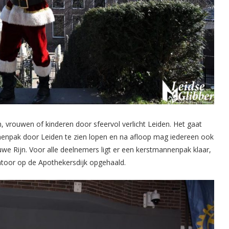
rouwen of kinderen door sfeervol verlicht Leiden. Het gaat
enpak door Leiden te zien lopen en na afloop mag iedereen ook
we Rijn. Voor alle deelnemers ligt er een kerstmannenpak klaar,
ntoor op de Apothekersdijk opgehaald.