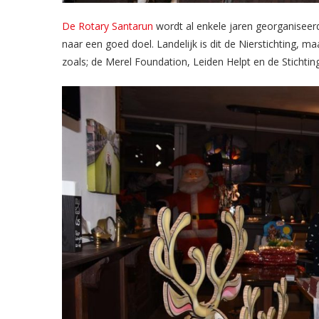
De Rotary Santarun
wordt al enkele jaren georganiseerd
naar een goed doel. Landelijk is dit de Nierstichting, m
zoals; de Merel Foundation, Leiden Helpt en de Stichtin