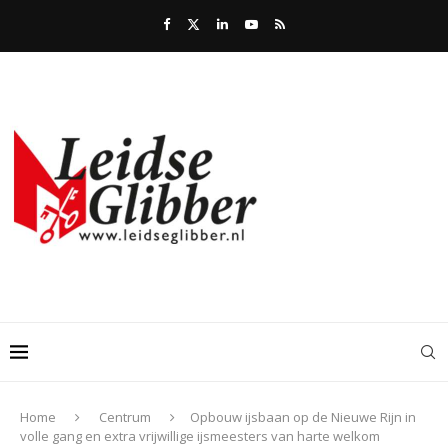
Home
Centrum
Opbouw ijsbaan op de Nieuwe Rijn in
volle gang en extra vrijwillige ijsmeesters van harte welkom