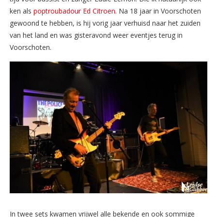
ken als
poptroubadour Ed Citroen
. Na 18 jaar in Voorschoten
gewoond te hebben, is hij vorig jaar verhuisd naar het zuiden
van het land en was gisteravond weer eventjes terug in
Voorschoten.
In twee sets kwamen vrijwel alle bekende en ook sommige