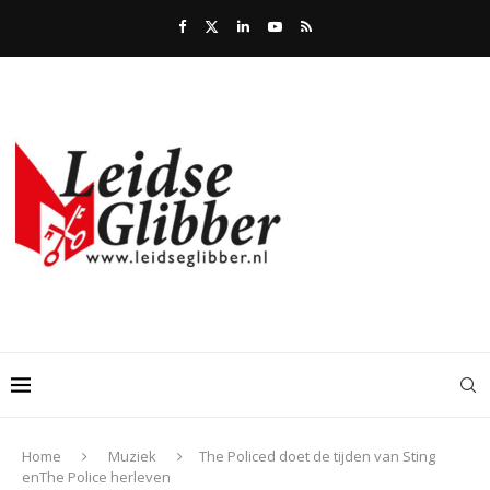
Home
Muziek
The Policed doet de tijden van Sting
enThe Police herleven