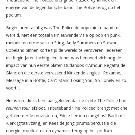
energie van de legendarische band The Police terug op het
podium.
Begin jaren tachtig was The Police de populairste band ter
wereld. Met een totaal vernieuwende visie op pop en punk,
melodie en ritme wisten Sting, Andy Summers en Stewart
Copeland binnen korte tijd de wereld te veroveren. Iedereen
die begin jaren tachtig een tiener was herinnert zich nog de
impact van hun eerste platen Outlandos d’Amour, Regatta de
Blanc en die eerste verrassend klinkende singles; Roxanne,
Message in a Bottle, Can’t Stand Losing You, So Lonely en zo
voort…
Het is inmiddels tien jaar geleden dat de echte The Police hun
reunion tour
afsloot. Tributeband ‘The Policed’ brengt met drie
getalenteerde muzikanten, Eddie Lemon (zang/bas) Barth de
Klerk (gitaar/zang) en Kees de Jong (drums/percussie die
energie, muzikaliteit en dynamiek terug op het podium.