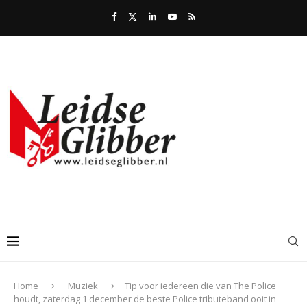
Home
Muziek
Tip voor iedereen die van The Police
houdt, zaterdag 1 december de beste Police tributeband ooit in