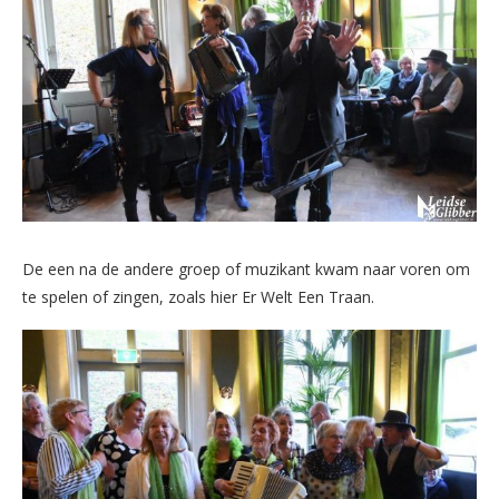
De een na de andere groep of muzikant kwam naar voren om
te spelen of zingen, zoals hier Er Welt Een Traan.