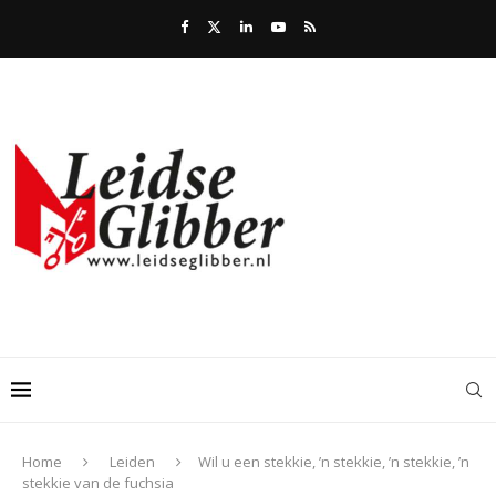
Home
Leiden
Wil u een stekkie, ’n stekkie, ’n stekkie, ’n
stekkie van de fuchsia