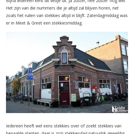
Bijna iedereen kent dit liedje uit ‘Ja zuster, nee zuster’ nog wel.
Het zijn van die nummers die je altijd zal blijven horen, net
zoals het ruilen van stekkies altijd in blijft. Zaterdagmiddag was
er in Meet & Greet een stekkiesmiddag.
Iedereen heeft wel eens stekkies over of zoekt stekkies van
bepaalde planten, daar is zo’n stekkiesdag natuurlijk geweldig