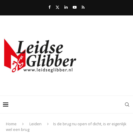
Home
Leiden
Is de brug nu open of dicht, is er eigenlijk
wel een brug