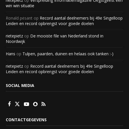
rietepietz
op
Verspreiding Informatiemagazine Oegstgeest een
win win situatie
Ronald pesant
op
Record aantal deelnemers bij 49e Singelloop
Leiden en record opbrengst voor goede doelen
rietepietz
op
De mooiste file van Nederland stond in
Noordwijk
Hans
op
Tulpen, paarden, duinen en helaas ook tanken :-)
rietepietz
op
Record aantal deelnemers bij 49e Singelloop
Leiden en record opbrengst voor goede doelen
SOCIAL MEDIA
CONTACTGEGEVENS