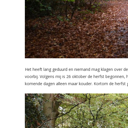
Het heeft lang geduurd en niemand mag klagen over de
voorbij. Volgens mij is 26 oktober de herfst begonnen,
komende dagen alleen maar kouder. Kortom de herfst 