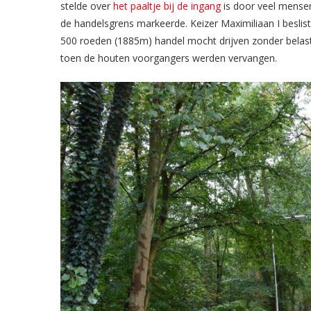
stelde over
het paaltje bij de ingang
is door veel mensen
de handelsgrens markeerde. Keizer Maximiliaan I besl
500 roeden (1885m) handel mocht drijven zonder belasti
toen de houten voorgangers werden vervangen.