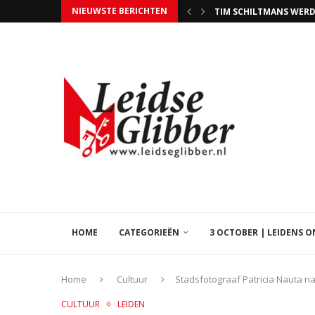
NIEUWSTE BERICHTEN
WIE NIET STEMT MAG 
EVEN GEDULD, BEZIG
LIB LEVEN IN DE BROUWE
HOME
CATEGORIEËN
3 OCTOBER | LEIDENS 
Home
Cultuur
Stadsfotograaf Patricia Nauta 
CULTUUR
LEIDEN