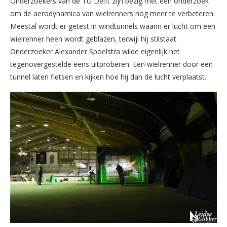
Onderzoekers van de TU Delft zijn bezig met een onderzoek
om de aerodynamica van wielrenners nog meer te verbeteren.
Meestal wordt er getest in windtunnels waarin er lucht om een
wielrenner heen wordt geblazen, terwijl hij stilstaat.
Onderzoeker Alexander Spoelstra wilde eigenlijk het
tegenovergestelde eens uitproberen. Een wielrenner door een
tunnel laten fietsen en kijken hoe hij dan de lucht verplaatst.