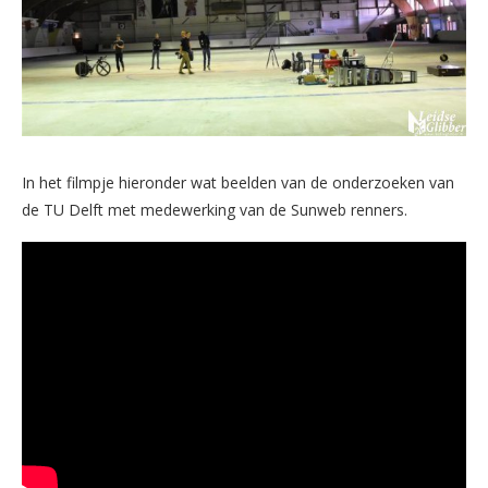
In het filmpje hieronder wat beelden van de onderzoeken van
de TU Delft met medewerking van de Sunweb renners.