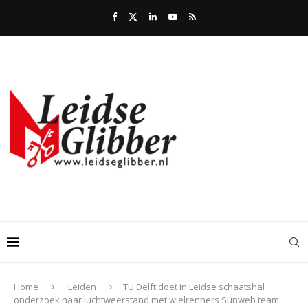
Home
Leiden
TU Delft doet in Leidse schaatshal
onderzoek naar luchtweerstand met wielrenners Sunweb team