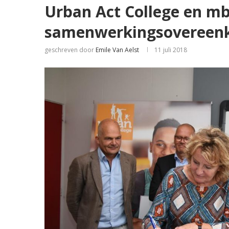
Urban Act College en m
samenwerkingsovereen
geschreven door
Emile Van Aelst
11 juli 2018