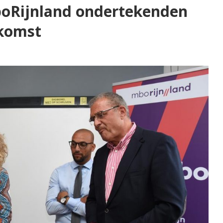
boRijnland ondertekenden
komst