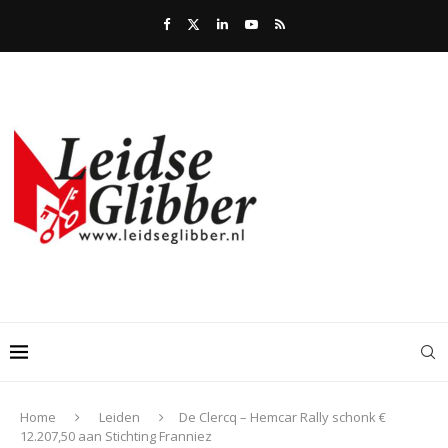
Home
Leiden
De Clercq – Hemcar Rally schonk €
12.207,50 aan Stichting Franniez