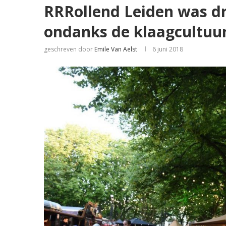
RRRollend Leiden was dru
ondanks de klaagcultuu
geschreven door
Emile Van Aelst
6 juni 2018