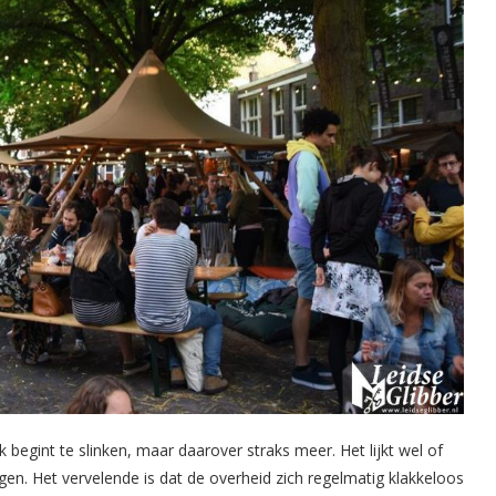
 begint te slinken, maar daarover straks meer. Het lijkt wel of
en. Het vervelende is dat de overheid zich regelmatig klakkeloos