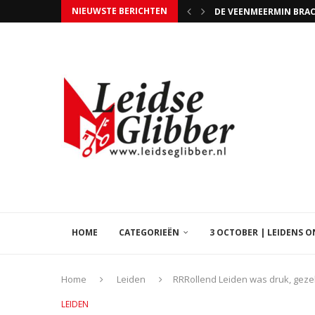
NIEUWSTE BERICHTEN
STONES SESSIONS IN 
DE PAASHAAS GING OP
WILLEM ALEXANDER KIN
MIDZOMERNACHT BIJ K
NA OPROEP 3 OCTOBER
WOUTER KIERS BAND Z
PRACHTIG BENEFIETCO
DRIE LEIDSE REDERIJE
HOME
CATEGORIEËN
3 OCTOBER | LEIDENS 
Home
Leiden
RRRollend Leiden was druk, gezel
LEIDEN