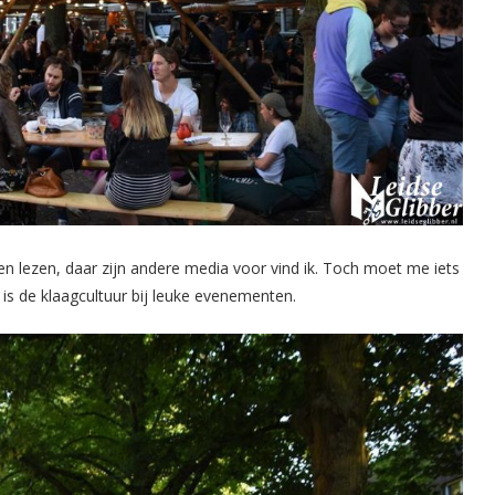
en lezen, daar zijn andere media voor vind ik. Toch moet me iets
is de klaagcultuur bij leuke evenementen.