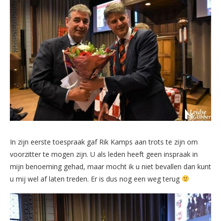
In zijn eerste toespraak gaf Rik Kamps aan trots te zijn om
voorzitter te mogen zijn. U als leden heeft geen inspraak in
mijn benoeming gehad, maar mocht ik u niet bevallen dan kunt
u mij wel af laten treden. Er is dus nog een weg terug