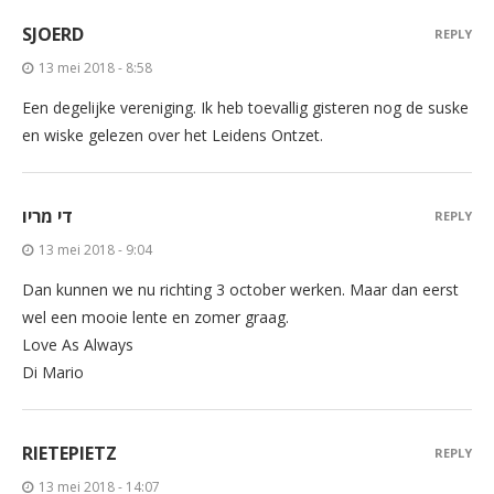
SJOERD
REPLY
13 mei 2018 - 8:58
Een degelijke vereniging. Ik heb toevallig gisteren nog de suske
en wiske gelezen over het Leidens Ontzet.
די מריו
REPLY
13 mei 2018 - 9:04
Dan kunnen we nu richting 3 october werken. Maar dan eerst
wel een mooie lente en zomer graag.
Love As Always
Di Mario
RIETEPIETZ
REPLY
13 mei 2018 - 14:07