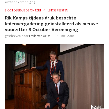
October Vereeniging
3 OCTOBER/LEIDS ONTZET
LEIDSE FEESTEN
Rik Kamps tijdens druk bezochte
ledenvergadering geïnstalleerd als nieuwe
voorzitter 3 October Vereeniging
geschreven door
Emile Van Aelst
13 mei 2018