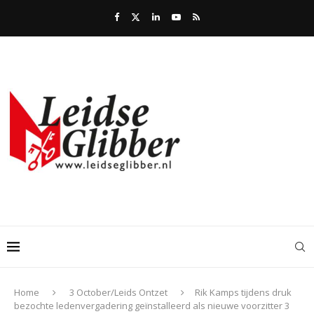
Home
3 October/Leids Ontzet
Rik Kamps tijdens druk
bezochte ledenvergadering geïnstalleerd als nieuwe voorzitter 3