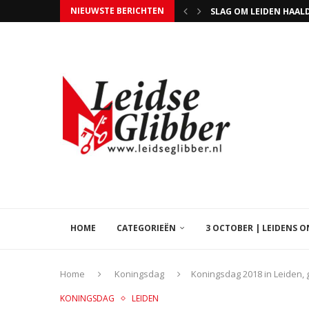
NIEUWSTE BERICHTEN
MARJOLIJN VAN DER JAG
MUZIKALE VERJAARDAG 
HANAMI FESTIVAL BIJ
ZITSKIËR JEROEN KAM
STEUN HOSPICE ISSORI
UITSLAGENAVOND GEME
TIM SCHILTMANS WERD 
WIE NIET STEMT MAG 
HOME
CATEGORIEËN
3 OCTOBER | LEIDENS 
Home
Koningsdag
Koningsdag 2018 in Leiden, 
KONINGSDAG
LEIDEN