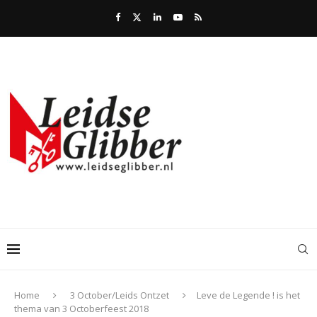
Home
3 October/Leids Ontzet
Leve de Legende ! is het
thema van 3 Octoberfeest 2018