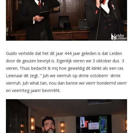
Guido vertelde dat het dit jaar 444 jaar geleden is dat Leiden
door de geuzen bevrijd is. Eigenlijk vieren we 3 oktober dus 3
vieren. Thuis bedacht ik mij hoe geweldig dit klinkt als een ras
Leienaar dit zegt. ” Juh we vierrruh op drrrie octoberrr drrrie
vierrruh. Juh what tan, nou dan benne we vierrr honderrrd vierrr
en veerrrteg jaarrr bevrrrèht.