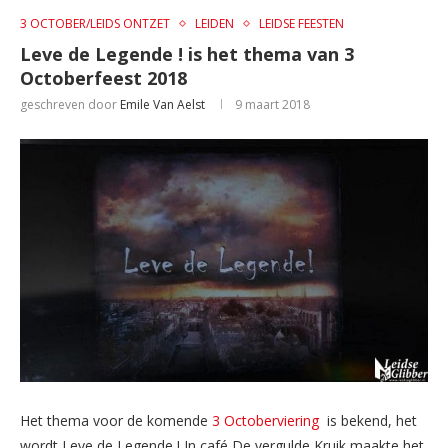
3 OCTOBER/LEIDS ONTZET
LEIDEN
LEIDSE FEESTEN
Leve de Legende ! is het thema van 3
Octoberfeest 2018
geschreven door
Emile Van Aelst
9 maart 2018
Het thema voor de komende
3 Octoberviering
is bekend, het
wordt Leve de Legende ! In café De vergulde Kruik maakte het