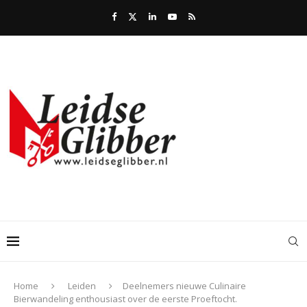
Home
Leiden
Deelnemers nieuwe Culinaire
Bierwandeling enthousiast over de eerste Proeftocht.