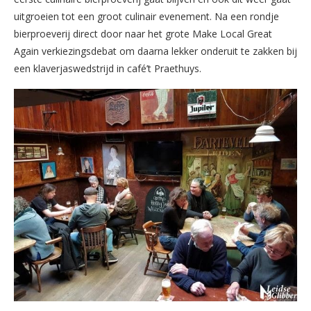
uitgroeien tot een groot culinair evenement. Na een rondje
bierproeverij direct door naar het grote Make Local Great
Again verkiezingsdebat om daarna lekker onderuit te zakken bij
een klaverjaswedstrijd in café’t Praethuys.