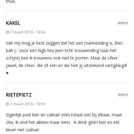
thuis.
KAKEL
REPLY
7 maart 2018 - 16:04
Van mij mag je best zeggen dat het een mannending is. Bier,
bah (-: Voor een high-tea (een écht vrouwending naar het
schijnt) ben ik trouwens ook niet te porren. Maar de sfeer-
jawel, de sfeer- die zit erin en die heb jij uitstekend vastgelegd!
♥
RIETEPIETZ
REPLY
7 maart 2018 - 16:50
Eigenlijk past bier én culinair eten totaal niet bij elkaar, maar
oke, ik vind het allebei maar niets . ik drink géén bier en eet
liever niet culinair.