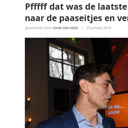
Pfffff dat was de laatst
naar de paaseitjes en v
geschreven door
Emile Van Aelst
29 januari 2018