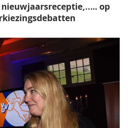
e nieuwjaarsreceptie,….. op
erkiezingsdebatten