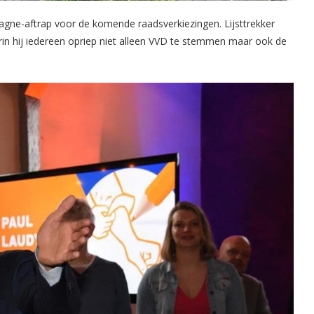
agne-aftrap voor de komende raadsverkiezingen. Lijsttrekker
in hij iedereen opriep niet alleen VVD te stemmen maar ook de