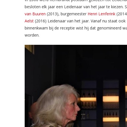
besloten elk jaar een Leidenaar van het jaar te kiezen. 
van Buuren
(2013), burgemeester
Henri Lenferink
(2014
Aelst
(2016) Leidenaar van het jaar. Vanaf nu staat ook G
binnenkwam bij de receptie wist hij dat genomineerd was
worden.