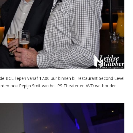
 BCL liepen vanaf 17.00 uur binnen bij restaurant Second Level
orden ook Pepijn Smit van het PS Theater en VVD wethouder