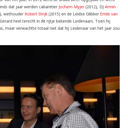
Sinds dat jaar werden cabaretier
Jochem Myjer
(2012), DJ
Armin
), wethouder
Robert Strijk
(2015) en de Leidse Glibber
Emile van
erard heel terecht in dit rijtje bekende Leidenaars. Toen hij
, maar verwachtte totaal niet dat hij Leidenaar van het jaar zou