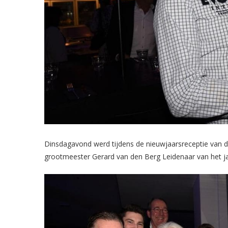
Dinsdagavond werd tijdens de nieuwjaarsreceptie van
grootmeester Gerard van den Berg Leidenaar van het j