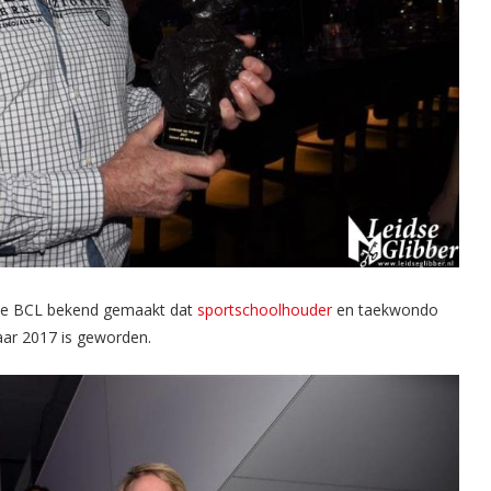
 de BCL bekend gemaakt dat
sportschoolhouder
en taekwondo
aar 2017 is geworden.