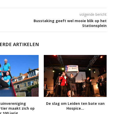
volgende bericht
,
Busstaking geeft wel mooie blik op het
Stationsplein
ERDE ARTIKELEN
tuinvereniging
De slag om Leiden ten bate van
S
tier maakt zich op
Hospice...
r 100 jarig...