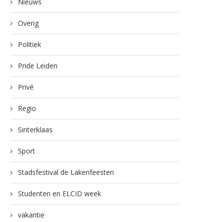
Nieuws
Overig
Politiek
Pride Leiden
Privé
Regio
Sinterklaas
Sport
Stadsfestival de Lakenfeesten
Studenten en ELCID week
lag om Leiden haalde € 60.433 op
Marjolijn van der Jagt hee
voor...
zaal in...
vakantie