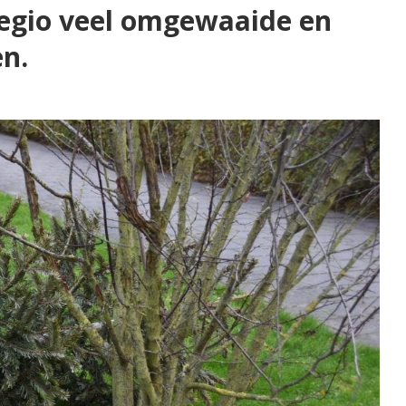
regio veel omgewaaide en
n.