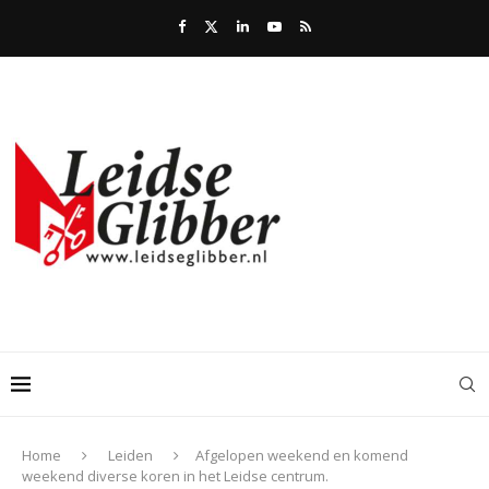
Home
Leiden
Afgelopen weekend en komend
weekend diverse koren in het Leidse centrum.