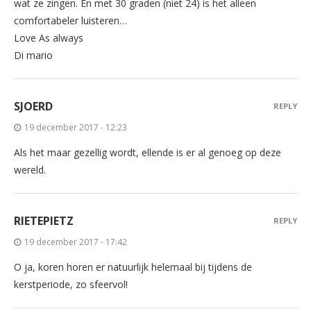
wat ze zingen. En met 30 graden (niet 24) is het alleen
comfortabeler luisteren…
Love As always
Di mario
SJOERD
REPLY
19 december 2017 - 12:23
Als het maar gezellig wordt, ellende is er al genoeg op deze
wereld.
RIETEPIETZ
REPLY
19 december 2017 - 17:42
O ja, koren horen er natuurlijk helemaal bij tijdens de
kerstperiode, zo sfeervol!