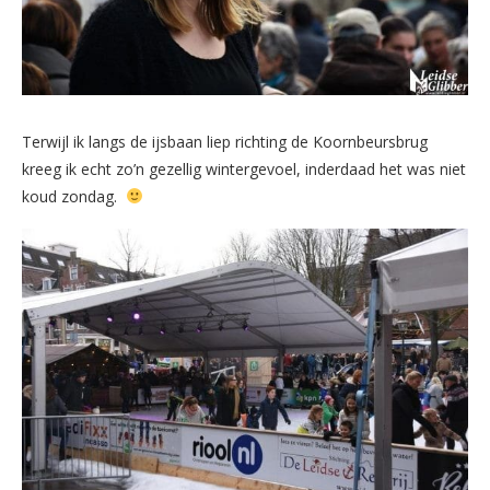
Terwijl ik langs de ijsbaan liep richting de Koornbeursbrug
kreeg ik echt zo’n gezellig wintergevoel, inderdaad het was niet
koud zondag.