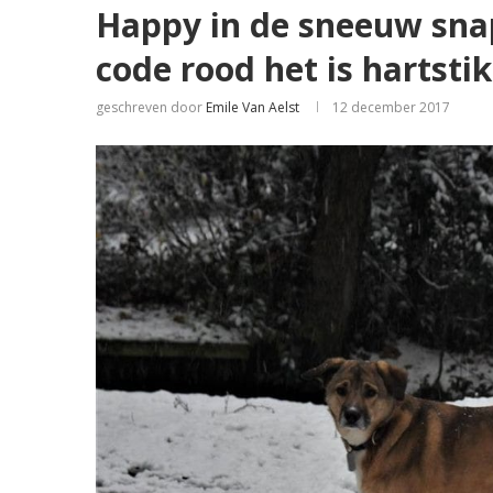
Happy in de sneeuw snap
code rood het is hartstik
geschreven door
Emile Van Aelst
12 december 2017