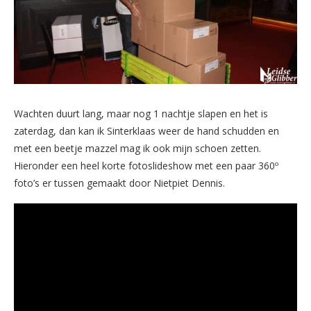
Wachten duurt lang, maar nog 1 nachtje slapen en het is
zaterdag, dan kan ik Sinterklaas weer de hand schudden en
met een beetje mazzel mag ik ook mijn schoen zetten.
Hieronder een heel korte fotoslideshow met een paar 360º
foto’s er tussen gemaakt door Nietpiet Dennis.