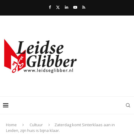
Home
Cultuur
Zaterdag komt Sinterklaas aan in
Leiden, zijn huis is bijna klaar.