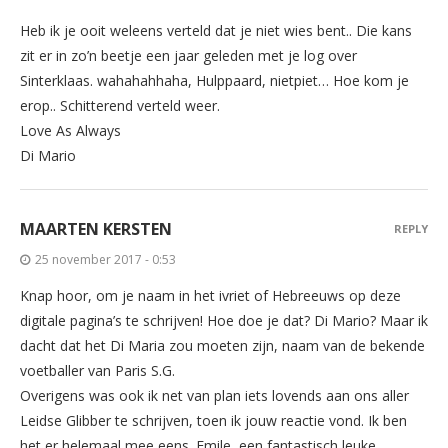
Heb ik je ooit weleens verteld dat je niet wies bent.. Die kans
zit er in zo’n beetje een jaar geleden met je log over
Sinterklaas. wahahahhaha, Hulppaard, nietpiet… Hoe kom je
erop.. Schitterend verteld weer.
Love As Always
Di Mario
MAARTEN KERSTEN
REPLY
25 november 2017 - 0:53
Knap hoor, om je naam in het ivriet of Hebreeuws op deze
digitale pagina’s te schrijven! Hoe doe je dat? Di Mario? Maar ik
dacht dat het Di Maria zou moeten zijn, naam van de bekende
voetballer van Paris S.G.
Overigens was ook ik net van plan iets lovends aan ons aller
Leidse Glibber te schrijven, toen ik jouw reactie vond. Ik ben
het er helemaal mee eens. Emile, een fantastisch leuke