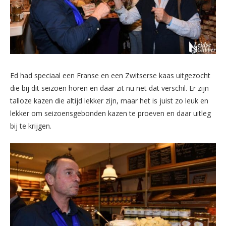
Ed had speciaal een Franse en een Zwitserse kaas uitgezocht
die bij dit seizoen horen en daar zit nu net dat verschil. Er zijn
talloze kazen die altijd lekker zijn, maar het is juist zo leuk en
lekker om seizoensgebonden kazen te proeven en daar uitleg
bij te krijgen.