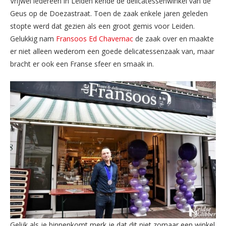
Vrijwel iedereen in Leiden kende de delicatessenwinkel van de
Geus op de Doezastraat. Toen de zaak enkele jaren geleden
stopte werd dat gezien als een groot gemis voor Leiden.
Gelukkig nam
Fransoos Ed Chavernac
de zaak over en maakte
er niet alleen wederom een goede delicatessenzaak van, maar
bracht er ook een Franse sfeer en smaak in.
Gelijk als je binnenkomt merk je dat dit niet zomaar een winkel