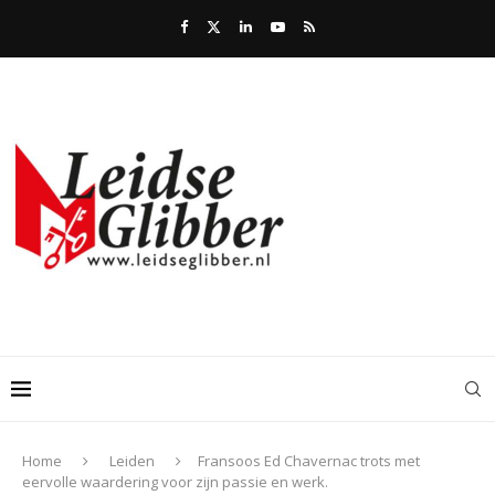
Home
Leiden
Fransoos Ed Chavernac trots met
eervolle waardering voor zijn passie en werk.