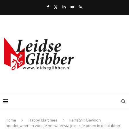
Home
Happy blaft mee
Herfst??? Gewoon
hondenweer en voor je het weet sta je met je poten in de blubber.