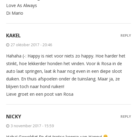
Love As Always
Di Mario
KAKEL
REPLY
27 oktober 2017 - 20:46
Hahaha (-: Happy is niet voor niets zo happy. Hoe harder het
stinkt, hoe lekkerder honden het vinden. Voor ik Rosa in de
auto laat springen, laat ik haar nog even in een diepe sloot
duiken. En thuis afspoelen onder de tuinslang. Maar ja, ze
blijven toch naar hond ruiken!
Lieve groet en een poot van Rosa
NICKY
REPLY
3 november 2017 - 15:59
Haha! Geweldig! En dat trotse koppie van Happy!