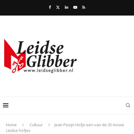
Home
Cultuur
Jean Pesijn Hofje een van de 35 mooie
Leidse hofjes