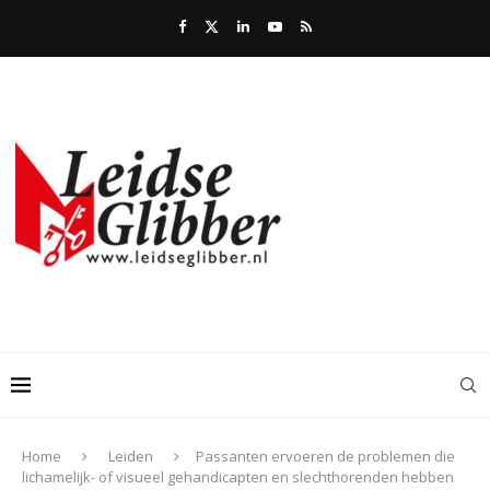
Home
Leiden
Passanten ervoeren de problemen die
lichamelijk- of visueel gehandicapten en slechthorenden hebben