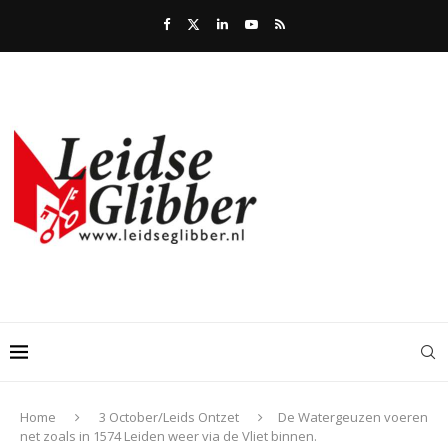
Home
3 October/Leids Ontzet
De Watergeuzen voeren
net zoals in 1574 Leiden weer via de Vliet binnen.