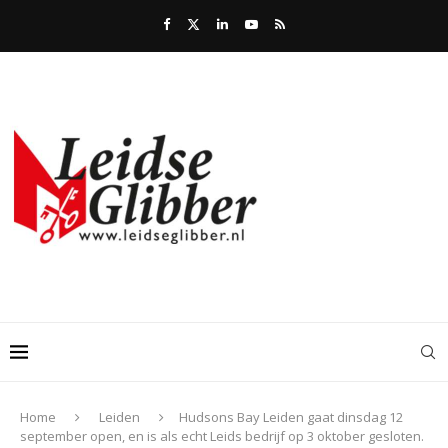
Home
Leiden
Hudsons Bay Leiden gaat dinsdag 12
september open, en is als echt Leids bedrijf op 3 oktober gesloten.