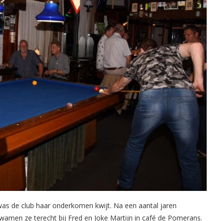
as de club haar onderkomen kwijt. Na een aantal jaren
kwamen ze terecht bij Fred en Joke Martijn in café de Pomerans.