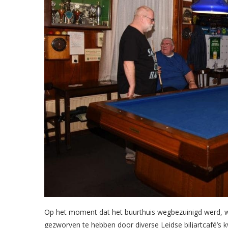
Op het moment dat het buurthuis wegbezuinigd werd, w
gezworven te hebben door diverse Leidse biljartcafé’s 