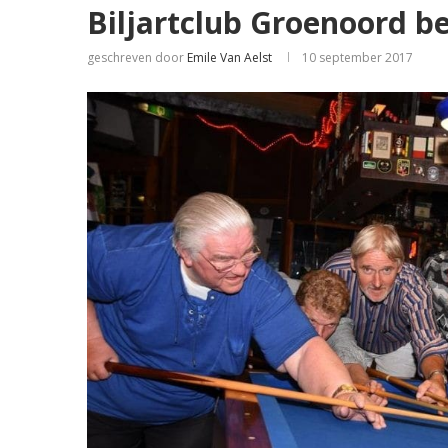
Biljartclub Groenoord be
geschreven door
Emile Van Aelst
10 september 2017