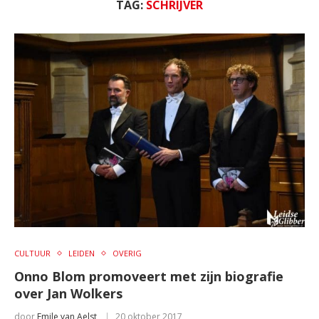
TAG:
SCHRIJVER
CULTUUR
LEIDEN
OVERIG
Onno Blom promoveert met zijn biografie
over Jan Wolkers
door
Emile van Aelst
20 oktober 2017