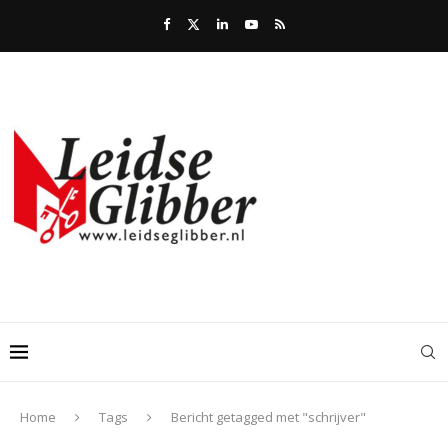
Home
Tags
Bericht getagged met "schrijver"