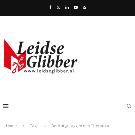
Home
Tags
Bericht getagged met "literatuur"