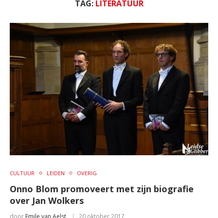
TAG:
LITERATUUR
CULTUUR
LEIDEN
OVERIG
Onno Blom promoveert met zijn biografie
over Jan Wolkers
door
Emile van Aelst
20 oktober 2017