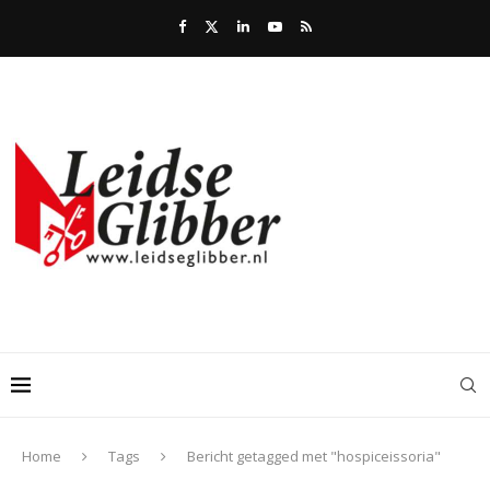
Home
Tags
Bericht getagged met "hospiceissoria"