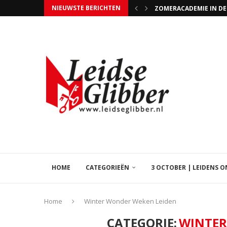
NIEUWSTE BERICHTEN
ZOMERACADEMIE IN DE
TEAM JEUGDDORP IS K
KUNST OM MEE WEG TE
ZOMERTANGO IN DE LE
PAARDENMARKT IN VOO
IBIZAMARKT 25 EN 26 
ONVERWACHT STEVIG B
DAVID LIEP 51 MARATH
ZO NU EN DAN KOM IK
HOME
CATEGORIEËN
3 OCTOBER | LEIDENS 
Home
Winter Wonder Weken Leiden
CATEGORIE:
WINTER